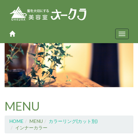
Toggle
navigat
MENU
HOME
MENU
カラーリング(カット別)
インナーカラー