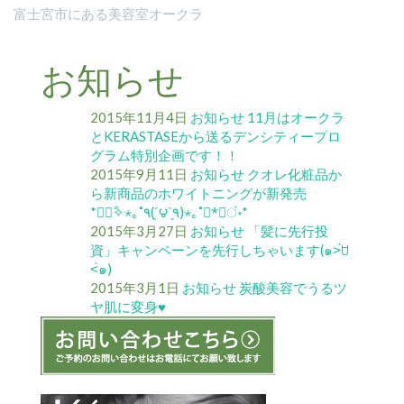
富士宮市にある美容室オークラ
お知らせ
2015年11月4日
お知らせ
11月はオークラ
とKERASTASEから送るデンシティープロ
グラム特別企画です！！
2015年9月11日
お知らせ
クオレ化粧品か
ら新商品のホワイトニングが新発売
*॰ْ✧ً⋆｡˚٩(´͈౪`͈٩)⋆｡˚*ْ✧ं॰*
2015年3月27日
お知らせ
「髪に先行投
資」キャンペーンを先行しちゃいます(๑˃́ꇴ
˂̀๑)
2015年3月1日
お知らせ
炭酸美容でうるツ
ヤ肌に変身♥