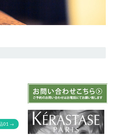
品01
→