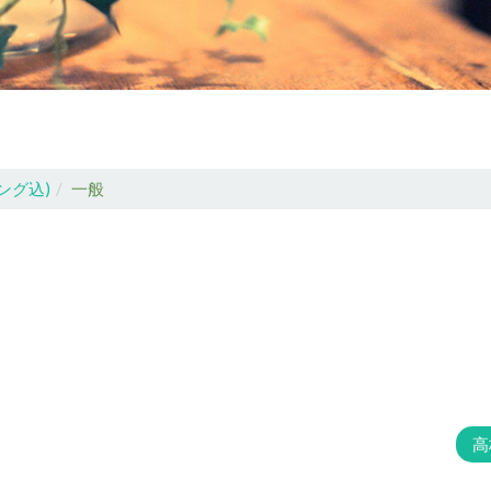
ング込)
一般
高